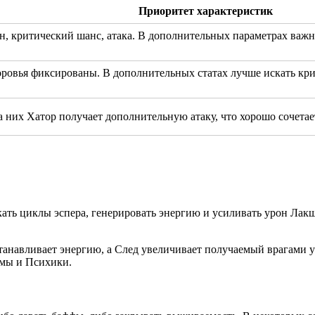
Приоритет характеристик
, критический шанс, атака. В дополнительных параметрах важн
оровья фиксированы. В дополнительных статах лучше искать кри
За них Хатор получает дополнительную атаку, что хорошо сочетае
кать циклы эспера, генерировать энергию и усиливать урон Лак
станавливает энергию, а След увеличивает получаемый врагам
имы и Психики.