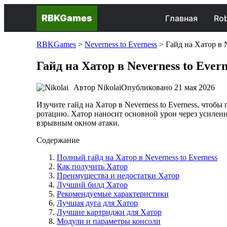
RBKGames
Главная
Rob
RBKGames
>
Neverness to Everness
>
Гайд на Хатор в N
Гайд на Хатор в Neverness to Ever
Автор
Nikolai
Опубликовано
21 мая 2026
Изучите гайд на Хатор в Neverness to Everness, чтоб
ротацию. Хатор наносит основной урон через усиленн
взрывным окном атаки.
Содержание
Полный гайд на Хатор в Neverness to Everness
Как получить Хатор
Преимущества и недостатки Хатор
Лучший билд Хатор
Рекомендуемые характеристики
Лучшая дуга для Хатор
Лучшие картриджи для Хатор
Модули и параметры консоли