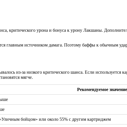
анса, критического урона и бонуса к урону Лакшаны. Дополните
яются главным источником дамага. Поэтому баффы к обычным уда
ывалось из-за низкого критического шанса. Если используется к
становятся мягче.
Рекомендуемое значени
выше
ыше
«Уличным бойцом» или около 55% с другим картриджем