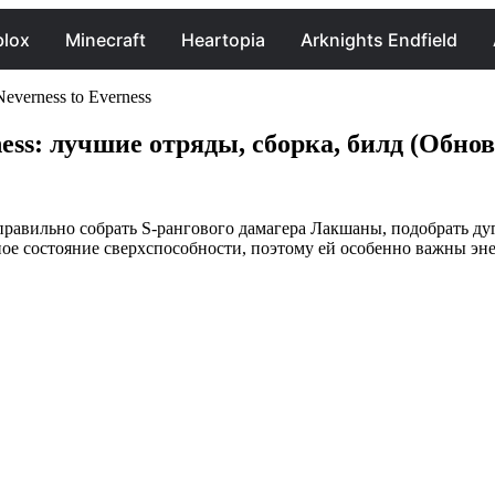
lox
Minecraft
Heartopia
Arknights Endfield
everness to Everness
ness: лучшие отряды, сборка, билд (Обнов
ы правильно собрать S-рангового дамагера Лакшаны, подобрать д
ое состояние сверхспособности, поэтому ей особенно важны эне