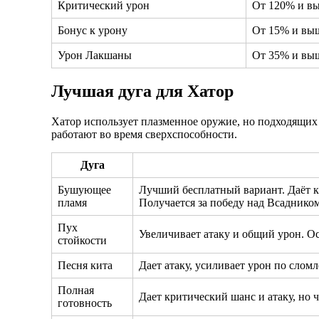
Критический урон
От 120% и в
Бонус к урону
От 15% и вы
Урон Лакшаны
От 35% и вы
Лучшая дуга для Хатор
Хатор использует плазменное оружие, но подходящих 
работают во время сверхспособности.
Дуга
Бушующее
Лучший бесплатный вариант. Даёт к
пламя
Получается за победу над Всадником
Пух
Увеличивает атаку и общий урон. Ос
стойкости
Песня кита
Дает атаку, усиливает урон по слом
Полная
Дает критический шанс и атаку, но ч
готовность