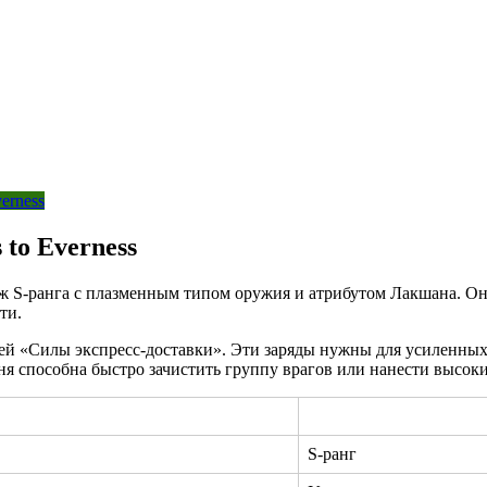
verness
 to Everness
 S-ранга с плазменным типом оружия и атрибутом Лакшана. Она
ти.
ей «Силы экспресс-доставки». Эти заряды нужны для усиленных а
ня способна быстро зачистить группу врагов или нанести высоки
S-ранг