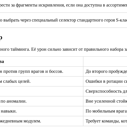
сти за фрагменты искривления, если она доступна в ассортимен
о выбрать через специальный селектор стандартного героя S-кла
р
чного тайминга. Её урон сильно зависит от правильного набора з
ва
 против групп врагов и боссов.
До второго пробужде
м слабых целей.
Ошибки в ротации с
Сверхспособность дл
 по аномалии.
Вне усиленной стойк
 навыки.
По мобильным врага
ежедневным модулем.
Требует команды, кот