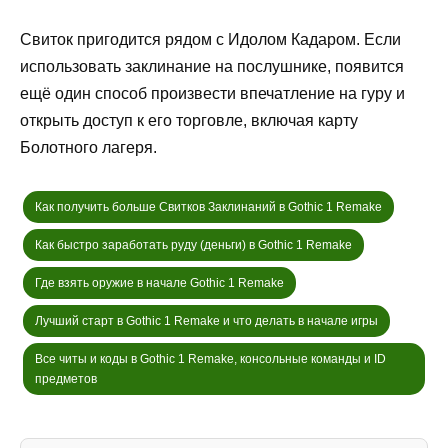
Свиток пригодится рядом с Идолом Кадаром. Если
использовать заклинание на послушнике, появится
ещё один способ произвести впечатление на гуру и
открыть доступ к его торговле, включая карту
Болотного лагеря.
Как получить больше Свитков Заклинаний в Gothic 1 Remake
Как быстро заработать руду (деньги) в Gothic 1 Remake
Где взять оружие в начале Gothic 1 Remake
Лучший старт в Gothic 1 Remake и что делать в начале игры
Все читы и коды в Gothic 1 Remake, консольные команды и ID
предметов