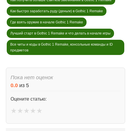
Как получить больше Свитков Заклинаний в Gothic 1 Remake
Как быстро заработать руду (деньги) в Gothic 1 Remake
Где взять оружие в начале Gothic 1 Remake
Лучший старт в Gothic 1 Remake и что делать в начале игры
Все читы и коды в Gothic 1 Remake, консольные команды и ID
предметов
Пока нет оценок
0.0
из
5
Оцените статью:
★
★
★
★
★