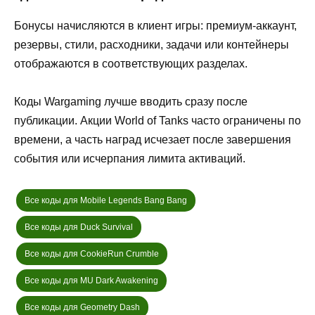
Бонусы начисляются в клиент игры: премиум-аккаунт,
резервы, стили, расходники, задачи или контейнеры
отображаются в соответствующих разделах.
Коды Wargaming лучше вводить сразу после
публикации. Акции World of Tanks часто ограничены по
времени, а часть наград исчезает после завершения
события или исчерпания лимита активаций.
Все коды для Mobile Legends Bang Bang
Все коды для Duck Survival
Все коды для CookieRun Crumble
Все коды для MU Dark Awakening
Все коды для Geometry Dash