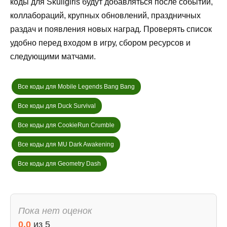
коды для Skullgirls будут добавляться после событий,
коллабораций, крупных обновлений, праздничных
раздач и появления новых наград. Проверять список
удобно перед входом в игру, сбором ресурсов и
следующими матчами.
Все коды для Mobile Legends Bang Bang
Все коды для Duck Survival
Все коды для CookieRun Crumble
Все коды для MU Dark Awakening
Все коды для Geometry Dash
Пока нет оценок
0.0
из
5