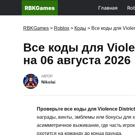
RBKGames
Главная
Rob
RBKGames
>
Roblox
>
Коды
>
Все коды для Violen
Все коды для Viole
на 06 августа 2026
АВТОР
Nikolai
Проверьте все коды для Violence District
награды, винты, эмблемы или бонусы для хо
асимметричное выживание, где часть игрок
охотится на команду до конца раунда.