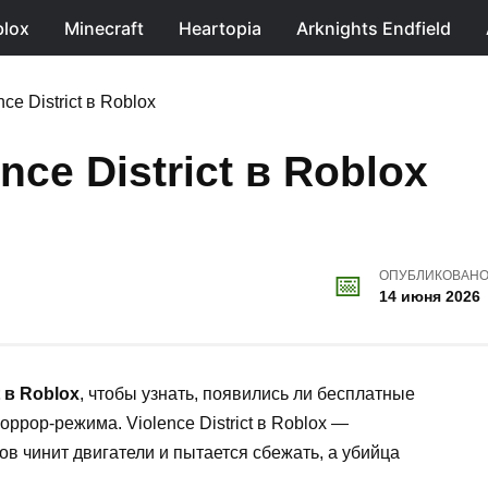
lox
Minecraft
Heartopia
Arknights Endfield
ce District в Roblox
nce District в Roblox
ОПУБЛИКОВАН
14 июня 2026
 в Roblox
, чтобы узнать, появились ли бесплатные
ррор-режима. Violence District в Roblox —
ов чинит двигатели и пытается сбежать, а убийца