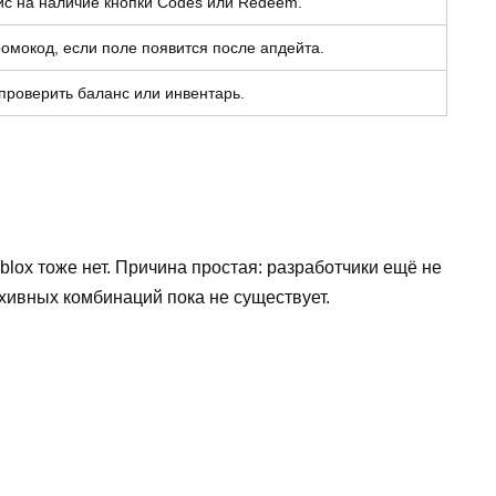
с на наличие кнопки Codes или Redeem.
омокод, если поле появится после апдейта.
проверить баланс или инвентарь.
oblox тоже нет. Причина простая: разработчики ещё не
хивных комбинаций пока не существует.