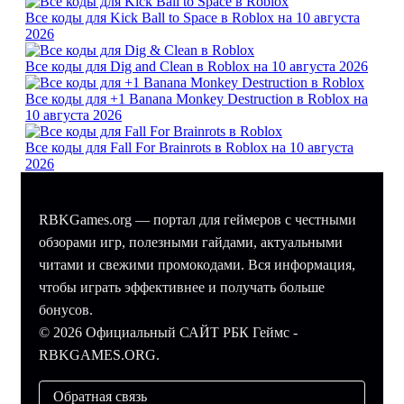
Все коды для Kick Ball to Space в Roblox на 10 августа
2026
Все коды для Dig and Clean в Roblox на 10 августа 2026
Все коды для +1 Banana Monkey Destruction в Roblox на
10 августа 2026
Все коды для Fall For Brainrots в Roblox на 10 августа
2026
RBKGames.org — портал для геймеров с честными
обзорами игр, полезными гайдами, актуальными
читами и свежими промокодами. Вся информация,
чтобы играть эффективнее и получать больше
бонусов.
© 2026 Официальный САЙТ РБК Геймс -
RBKGAMES.ORG.
Обратная связь