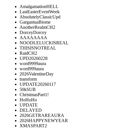
AmalgamationHELL
LastEasterEventWeek
AbsolutelyClassicUpd
GargantuaBiome
AnotherRealmCH2
DorceyDorcey
AAAAAAAA
NOODLELUCKISREAL
THISISNOTREAL
RaidCH2
UPD20260228
word9999aura
word999aura
2026ValentineDay
transform
UPDATE20260117
50kSUB
ChristmasPart1!
HoHoHo
UPDATE
DELAYED
2026GETRAREAURA
2026HAPPYNEWYEAR
XMASPART2