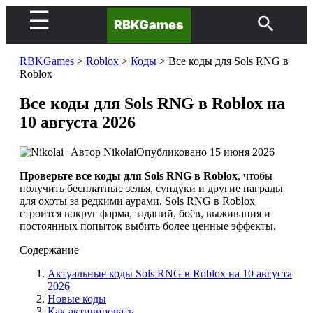
☰
RBKGames
RBKGames
>
Roblox
>
Коды
>
Все коды для Sols RNG в
Roblox
Все коды для Sols RNG в Roblox на
10 августа 2026
Автор
Nikolai
Опубликовано
15 июня 2026
Проверьте все коды для Sols RNG в Roblox
, чтобы
получить бесплатные зелья, сундуки и другие награды
для охоты за редкими аурами. Sols RNG в Roblox
строится вокруг фарма, заданий, боёв, выживания и
постоянных попыток выбить более ценные эффекты.
Содержание
Актуальные коды Sols RNG в Roblox на 10 августа
2026
Новые коды
Как активировать