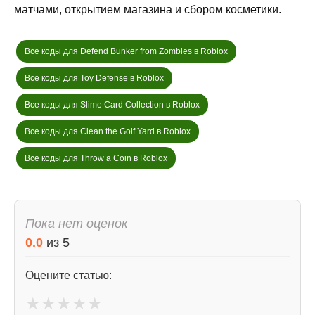
матчами, открытием магазина и сбором косметики.
Все коды для Defend Bunker from Zombies в Roblox
Все коды для Toy Defense в Roblox
Все коды для Slime Card Collection в Roblox
Все коды для Clean the Golf Yard в Roblox
Все коды для Throw a Coin в Roblox
Пока нет оценок
0.0
из
5
Оцените статью:
★
★
★
★
★