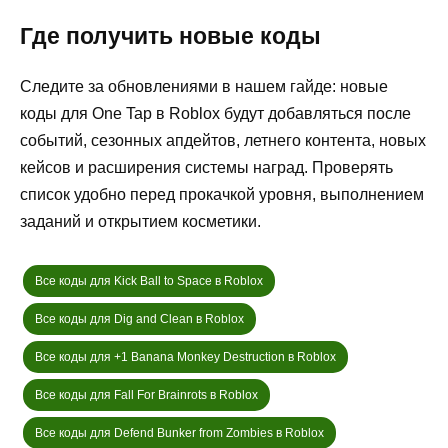
Где получить новые коды
Следите за обновлениями в нашем гайде: новые
коды для One Tap в Roblox будут добавляться после
событий, сезонных апдейтов, летнего контента, новых
кейсов и расширения системы наград. Проверять
список удобно перед прокачкой уровня, выполнением
заданий и открытием косметики.
Все коды для Kick Ball to Space в Roblox
Все коды для Dig and Clean в Roblox
Все коды для +1 Banana Monkey Destruction в Roblox
Все коды для Fall For Brainrots в Roblox
Все коды для Defend Bunker from Zombies в Roblox