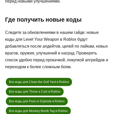
перед новыми улучшениями.
Где получить новые коды
Следите за обновлениями в нашем гайде: новые
коды для Level Your Weapon в Roblox будут
добавляться после апдейтов, целей по лайкам, новых
врагов, оружия, улучшений и наград. Проверять
список удобно перед прокачкой, покупкой апгрейдов и
переходом к более сложным боям.
Все коды для Clean the Golf Yard в Roblox
Все коды для Throw a Coin в Roblox
Все коды для Pass or Explode в Roblox
Все коды для Monkey Bomb Tag в Roblox