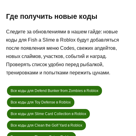
Где получить новые коды
Следите за обновлениями в нашем гайде: новые
коды для Fish a Slime в Roblox будут добавляться
после появления меню Codes, свежих апдейтов,
новых слаймов, участков, событий и наград.
Проверять список удобно перед рыбалкой,
тренировками и попытками пережить цунами.
Все коды для Defend Bunker from Zombies в Roblox
Все коды для Toy Defense в Roblox
Все коды для Slime Card Collection в Roblox
Все коды для Clean the Golf Yard в Roblox