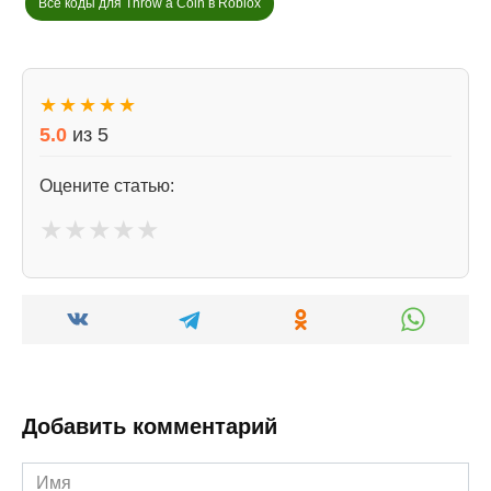
Все коды для Throw a Coin в Roblox
★
★
★
★
★
5.0
из
5
Оцените статью:
★
★
★
★
★
Добавить комментарий
Имя