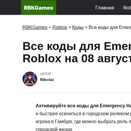
RBKGames
Главная
Rob
RBKGames
>
Roblox
>
Коды
>
Все коды для Emer
Все коды для Eme
Roblox на 08 авгус
АВТОР
Nikolai
Активируйте все коды для Emergency H
и быстрее освоиться в городском ролевом
игрока в Гамбург, где можно выбрать роль 
городской жизни.