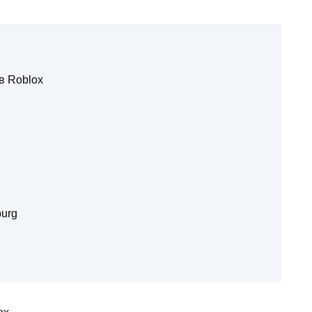
в Roblox
urg