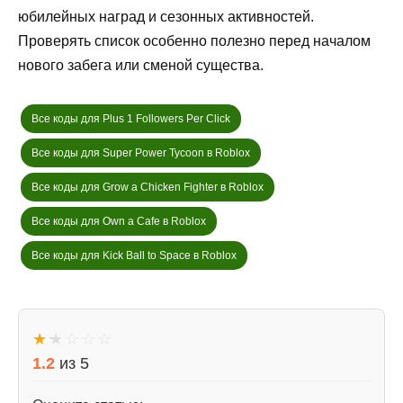
юбилейных наград и сезонных активностей.
Проверять список особенно полезно перед началом
нового забега или сменой существа.
Все коды для Plus 1 Followers Per Click
Все коды для Super Power Tycoon в Roblox
Все коды для Grow a Chicken Fighter в Roblox
Все коды для Own a Cafe в Roblox
Все коды для Kick Ball to Space в Roblox
★
★
☆
☆
☆
1.2
из
5