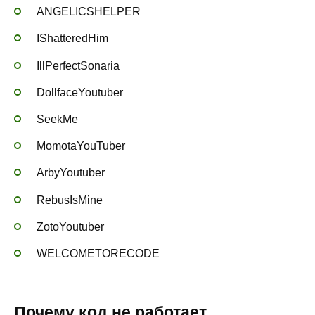
ANGELICSHELPER
IShatteredHim
IllPerfectSonaria
DollfaceYoutuber
SeekMe
MomotaYouTuber
ArbyYoutuber
RebusIsMine
ZotoYoutuber
WELCOMETORECODE
Почему код не работает